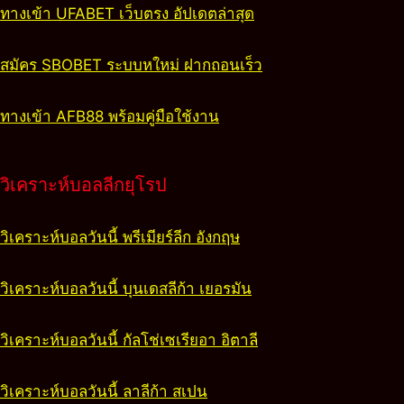
ทางเข้า UFABET เว็บตรง อัปเดตล่าสุด
สมัคร SBOBET ระบบหใหม่ ฝากถอนเร็ว
ทางเข้า AFB88 พร้อมคู่มือใช้งาน
วิเคราะห์บอลลีกยุโรป
วิเคราะห์บอลวันนี้ พรีเมียร์ลีก อังกฤษ
วิเคราะห์บอลวันนี้ บุนเดสลีก้า เยอรมัน
วิเคราะห์บอลวันนี้ กัลโช่เซเรียอา อิตาลี
วิเคราะห์บอลวันนี้ ลาลีก้า สเปน