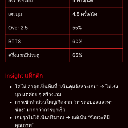
ยิงตรงกรอบ
4 ครั้ง/นัด
เตะมุม
4.8 ครั้ง/นัด
Over 2.5
55%
BTTS
60%
ครึ่งแรกมีประตู
65%
Insight แท็กติก
โคโม่ ล่าสุดเป็นทีมที่ “เน้นคุมจังหวะเกม” → ไม่เร่ง
บุก แต่ค่อย ๆ สร้างเกม
การเข้าทำส่วนใหญ่เกิดจาก “การต่อบอลและหา
ช่อง” มากกว่าการบุกเร็ว
เกมรุกไม่ได้เน้นปริมาณ → แต่เน้น “จังหวะที่มี
คุณภาพ”