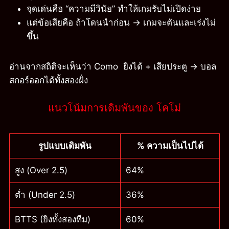
จุดเด่นคือ “ความมีวินัย” ทำให้เกมรับไม่เปิดง่าย
แต่ข้อเสียคือ ถ้าโดนนำก่อน → เกมจะตันและเร่งไม่
ขึ้น
อ่านจากสถิติจะเห็นว่า Como ยิงได้ + เสียประตู → บอล
สกอร์ออกได้ทั้งสองฝั่ง
แนวโน้มการเดิมพันของ โคโม่
รูปแบบเดิมพัน
% ความเป็นไปได้
สูง (Over 2.5)
64%
ต่ำ (Under 2.5)
36%
BTTS (ยิงทั้งสองทีม)
60%