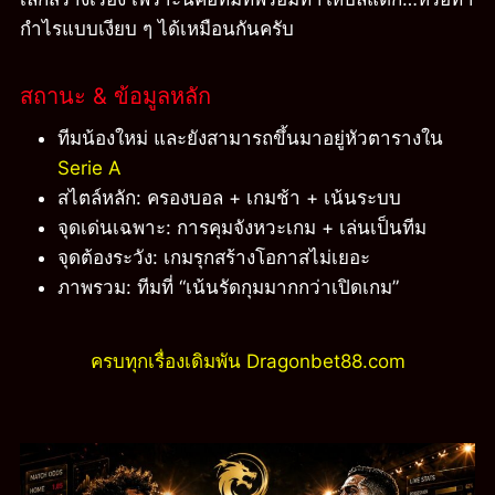
กำไรแบบเงียบ ๆ ได้เหมือนกันครับ
สถานะ & ข้อมูลหลัก
ทีมน้องใหม่ และยังสามารถขึ้นมาอยู่หัวตารางใน
Serie A
สไตล์หลัก: ครองบอล + เกมช้า + เน้นระบบ
จุดเด่นเฉพาะ: การคุมจังหวะเกม + เล่นเป็นทีม
จุดต้องระวัง: เกมรุกสร้างโอกาสไม่เยอะ
ภาพรวม: ทีมที่ “เน้นรัดกุมมากกว่าเปิดเกม”
ครบทุกเรื่องเดิมพัน Dragonbet88.com