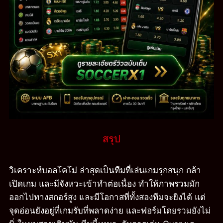
สรุป
วิเคราะห์บอลโคโม่ ล่าสุดเป็นทีมที่เล่นเกมรุกสนุก กล้า
เปิดเกม และมีจังหวะเข้าทำต่อเนื่อง ทำให้ภาพรวมมัก
ออกไปทางสกอร์สูง และมีโอกาสที่ทั้งสองทีมจะยิงได้ แต่
จุดอ่อนยังอยู่ที่เกมรับที่พลาดง่าย และฟอร์มโดยรวมยังไม่