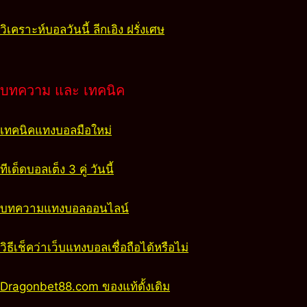
วิเคราะห์บอลวันนี้ ลีกเอิง ฝรั่งเศษ
บทความ และ เทคนิค
เทคนิคแทงบอลมือใหม่
ทีเด็ดบอลเต็ง 3 คู่ วันนี้
บทความแทงบอลออนไลน์
วิธีเช็คว่าเว็บแทงบอลเชื่อถือได้หรือไม่
Dragonbet88.com ของแท้ดั้งเดิม