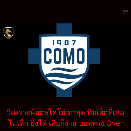
วิเคราะห์บอลโคโม่ ล่าสุด ทีมเล็กที่เกม
ไม่เล็ก ยิงได้ เสียก็ง่าย บอลทรง Over