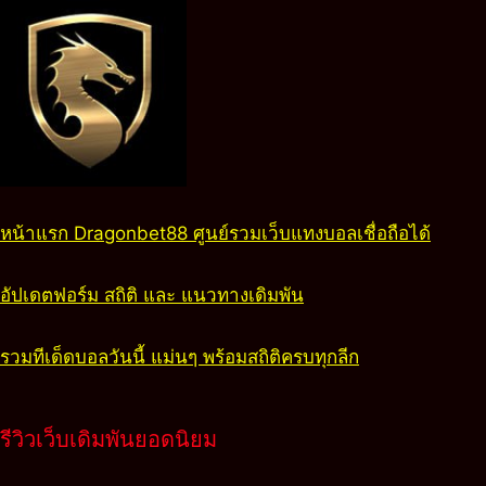
หน้าแรก Dragonbet88 ศูนย์รวมเว็บแทงบอลเชื่อถือได้
อัปเดตฟอร์ม สถิติ และ แนวทางเดิมพัน
รวมทีเด็ดบอลวันนี้ แม่นๆ พร้อมสถิติครบทุกลีก
รีวิวเว็บเดิมพันยอดนิยม