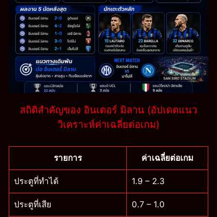
สถิติสำคัญของ อินเตอร์ มิลาน (อัปเดตแนว
วิเคราะห์ค่าเฉลี่ยต่อเกม)
รายการ
ค่าเฉลี่ยต่อเกม
ประตูที่ทำได้
1.9 – 2.3
ประตูที่เสีย
0.7 – 1.0