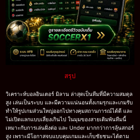
สรุป
วิเคราะห์บอลอินเตอร์ มิลาน ล่าสุดเป็นทีมที่มีความสมดุล
สูง เล่นเป็นระบบ และมีความแน่นอนทั้งเกมรุกและเกมรับ
ทำให้รูปเกมส่วนใหญ่ออกไปทางคุมสถานการณ์ได้ดี และ
ไม่เปิดแลกแบบเสี่ยงเกินไป ในมุมของสายเดิมพันทีมนี้
เหมาะกับการเล่นฝั่งต่อ และ Under มากกว่าการลุ้นสกอร์
สูง เพราะมีโอกาสจบแบบคุมเกมและเก็บชัยชนะได้ตาม