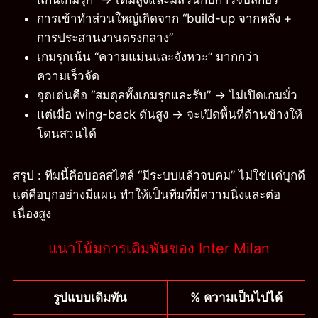
การเข้าทำส่วนใหญ่เกิดจาก “build-up จากหลัง +
การประสานงานตรงกลาง”
เกมรุกเน้น “ความแม่นและจังหวะ” มากกว่า
ความเร็วจัด
จุดเด่นคือ “สมดุลทั้งเกมรุกและรับ” → ไม่เปิดเกมมั่ว
แต่เมื่อ wing-back ดันสูง → จะเปิดพื้นที่ด้านข้างให้
โดนสวนได้
สรุป : ทีมนี้คือบอลสไตล์ “มีระบบแล้วจบคม” ไม่ใช่แค่บุกดี
แต่คือบุกอย่างมีแผน ทำให้เป็นทีมที่มีความนิ่งและต่อ
เนื่องสูง
แนวโน้มการเดิมพันของ Inter Milan
รูปแบบเดิมพัน
% ความเป็นไปได้