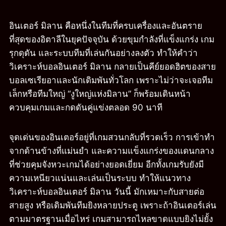
อินเตอร์ มิลาน คือหนึ่งในทีมที่ครบเครื่องและอันตราย
ที่สุดของอิตาลีในยุคปัจจุบัน ด้วยขุมกำลังที่แข็งแกร่ง เกม
รุกดุดัน และระบบทีมที่เล่นกันอย่างลงตัว ทำให้คำว่า
วิเคราะห์บอลอินเตอร์ มิลาน กลายเป็นคีย์ยอดฮิตของสาย
บอลเซเรียอาและนักเดิมพันทั่วโลก เพราะไม่ว่าจะเจอทีม
เล็กหรือทีมใหญ่ “งูใหญ่แห่งมิลาน” ก็พร้อมเดินหน้า
ควบคุมเกมและกดดันคู่แข่งตลอด 90 นาที
จุดเด่นของอินเตอร์อยู่ที่เกมสวนกลับที่รวดเร็ว การเข้าทำ
จากด้านข้างที่แม่นยำ และความแข็งแกร่งของแดนกลาง
ที่ช่วยคุมจังหวะเกมได้อย่างยอดเยี่ยม อีกทั้งเกมรับยังมี
ความเหนียวแน่นและเล่นเป็นระบบ ทำให้แนวทาง
วิเคราะห์บอลอินเตอร์ มิลาน วันนี้ มักเหมาะกับสายต่อ
สายสูง หรือเดิมพันทีมยิงหลายประตู เพราะถ้าอินเตอร์เล่น
ตามมาตรฐานเมื่อไหร่ เกมสามารถไหลขาดแบบยิงไม่ยั้ง