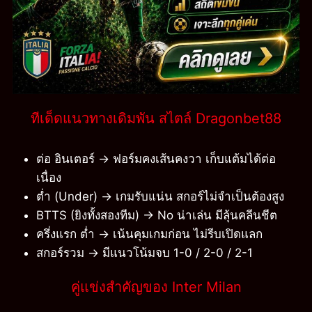
ทีเด็ดแนวทางเดิมพัน สไตล์ Dragonbet88
ต่อ อินเตอร์ → ฟอร์มคงเส้นคงวา เก็บแต้มได้ต่อ
เนื่อง
ต่ำ (Under) → เกมรับแน่น สกอร์ไม่จำเป็นต้องสูง
BTTS (ยิงทั้งสองทีม) → No น่าเล่น มีลุ้นคลีนชีต
ครึ่งแรก ต่ำ → เน้นคุมเกมก่อน ไม่รีบเปิดแลก
สกอร์รวม → มีแนวโน้มจบ 1-0 / 2-0 / 2-1
คู่แข่งสำคัญของ Inter Milan