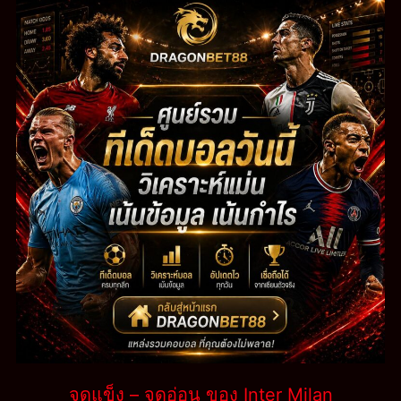
จุดแข็ง – จุดอ่อน ของ Inter Milan