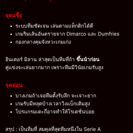
จุดแข็ง
ระบบทีมชัดเจน เล่นตามแท็กติกได้ดี
เกมริมเส้นอันตรายจาก Dimarco และ Dumfries
กองกลางคุมจังหวะเกมเก่ง
อินเตอร์ มิลาน ล่าสุดเป็นทีมที่ถ้า
ขึ้นนำก่อน
คู่แข่งจะเล่นยากมาก เพราะทีมมีวินัยเกมรับสูง
จุดอ่อน
บางเกมถ้าเจอทีมตั้งรับลึก จะเจาะยาก
เกมรับมีหลุดบ้างเวลาวิงแบ็กเติมสูง
โปรแกรมเตะถี่อาจทำให้โรเตชั่นบ่อย
สรุป : เป็นทีมที่ สมดุลที่สุดทีมหนึ่งใน Serie A