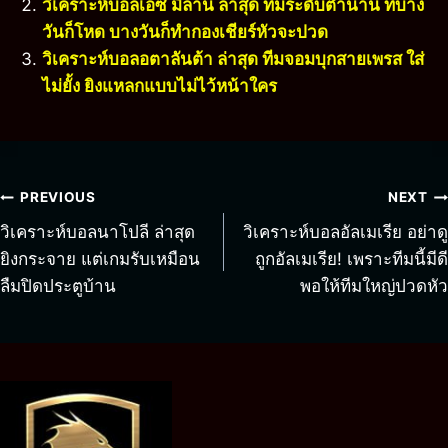
วิเคราะห์บอลเอซี มิลาน ล่าสุด ทีมระดับตำนาน ที่บาง
วันก็โหด บางวันก็ทำกองเชียร์หัวจะปวด
วิเคราะห์บอลอตาลันต้า ล่าสุด ทีมจอมบุกสายเพรส ใส่
ไม่ยั้ง ยิงแหลกแบบไม่ไว้หน้าใคร
PREVIOUS
NEXT
วิเคราะห์บอลนาโปลี ล่าสุด
วิเคราะห์บอลอัลเมเรีย อย่าดู
ยิงกระจาย แต่เกมรับเหมือน
ถูกอัลเมเรีย! เพราะทีมนี้มีดี
ลืมปิดประตูบ้าน
พอให้ทีมใหญ่ปวดหัว