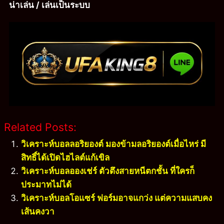
น่าเล่น / เล่นเป็นระบบ
Related Posts:
วิเคราะห์บอลลอริยองต์ มองข้ามลอริยองต์เมื่อไหร่ มี
สิทธิ์ได้เปิดไฮไลต์แก้เขิล
วิเคราะห์บอลอองเช่ร์ ตัวตึงสายหนีตกชั้น ที่ใครก็
ประมาทไม่ได้
วิเคราะห์บอลโอแซร์ ฟอร์มอาจแกว่ง แต่ความแสบคง
เส้นคงวา