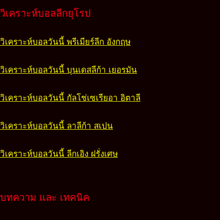
วิเคราะห์บอลลีกยุโรป
วิเคราะห์บอลวันนี้ พรีเมียร์ลีก อังกฤษ
วิเคราะห์บอลวันนี้ บุนเดสลีก้า เยอรมัน
วิเคราะห์บอลวันนี้ กัลโช่เซเรียอา อิตาลี
วิเคราะห์บอลวันนี้ ลาลีก้า สเปน
วิเคราะห์บอลวันนี้ ลีกเอิง ฝรั่งเศษ
บทความ และ เทคนิค