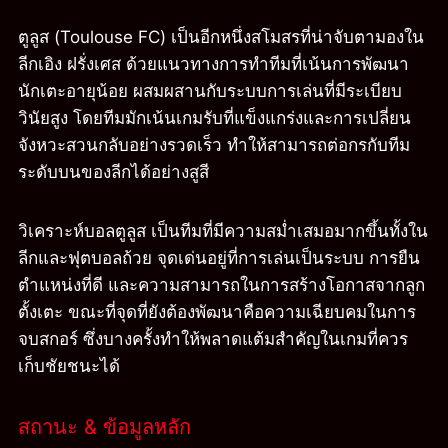
ตูลูส (Toulouse FC) เป็นอีกหนึ่งสโมสรที่น่าจับตามองใน
ลีกเอิง ฝรั่งเศส ด้วยแนวทางการทำทีมที่เน้นการพัฒนา
นักเตะอายุน้อย ผสมผสานกับระบบการเล่นที่มีระเบียบ
วินัยสูง โดยทีมมักเน้นเกมรับที่แข็งแกร่งและการเปลี่ยน
จังหวะสวนกลับอย่างรวดเร็ว ทำให้สามารถต่อกรกับทีม
ระดับบนของลีกได้อย่างสูสี
วิเคราะห์บอลตูลูส เป็นทีมที่มีความสม่ำเสมอมากขึ้นทั้งใน
ลีกและฟุตบอลถ้วย จุดเด่นอยู่ที่การเล่นเป็นระบบ การยืน
ตำแหน่งที่ดี และความสามารถในการสร้างโอกาสจากลูก
ตั้งเตะ ขณะที่จุดที่ยังต้องพัฒนาคือความเฉียบคมในการ
จบสกอร์ ซึ่งบางครั้งทำให้พลาดแต้มสำคัญในเกมที่ควร
เก็บชัยชนะได้
สถานะ & ข้อมูลหลัก