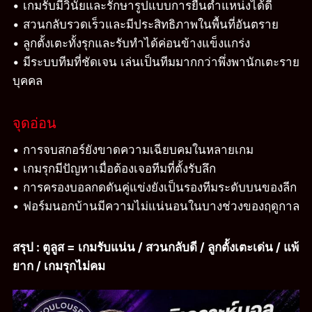
• เกมรับมีวินัยและรักษารูปแบบการยืนตำแหน่งได้ดี
• สวนกลับรวดเร็วและมีประสิทธิภาพในพื้นที่อันตราย
• ลูกตั้งเตะทั้งรุกและรับทำได้ค่อนข้างแข็งแกร่ง
• มีระบบทีมที่ชัดเจน เล่นเป็นทีมมากกว่าพึ่งพานักเตะราย
บุคคล
จุดอ่อน
• การจบสกอร์ยังขาดความเฉียบคมในหลายเกม
• เกมรุกมีปัญหาเมื่อต้องเจอทีมที่ตั้งรับลึก
• การครองบอลกดดันคู่แข่งยังเป็นรองทีมระดับบนของลีก
• ฟอร์มนอกบ้านมีความไม่แน่นอนในบางช่วงของฤดูกาล
สรุป : ตูลูส = เกมรับแน่น / สวนกลับดี / ลูกตั้งเตะเด่น / แพ้
ยาก / เกมรุกไม่คม