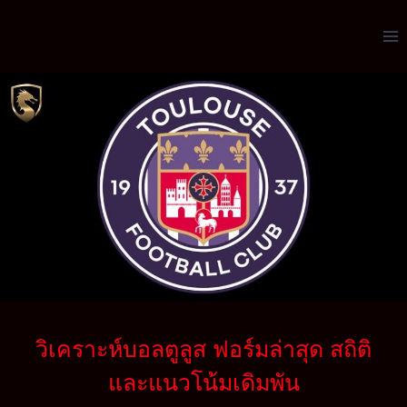
วิเคราะห์บอลตูลูส ฟอร์มล่าสุด สถิติ
และแนวโน้มเดิมพัน