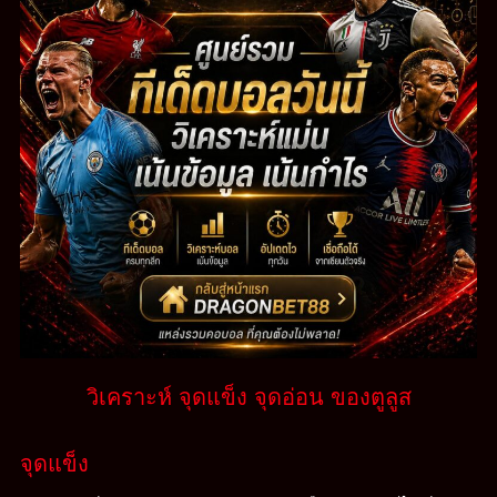
วิเคราะห์ จุดแข็ง จุดอ่อน ของตูลูส
จุดแข็ง