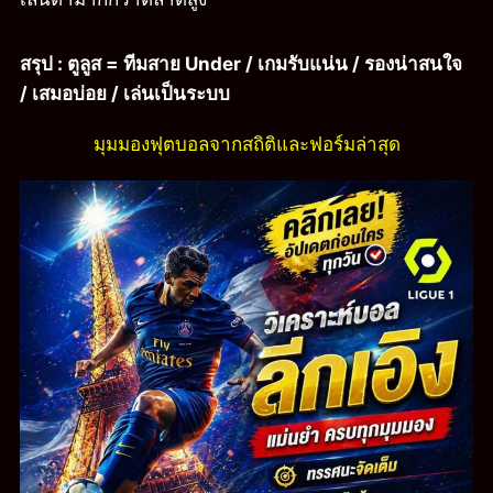
สรุป : ตูลูส = ทีมสาย Under / เกมรับแน่น / รองน่าสนใจ
/ เสมอบ่อย / เล่นเป็นระบบ
มุมมองฟุตบอลจากสถิติและฟอร์มล่าสุด