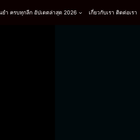
ม่นยำ ครบทุกลีก อัปเดตล่าสุด 2026
เกี่ยวกับเรา ติดต่อเรา