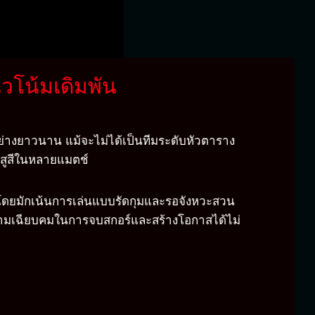
นวโน้มเดิมพัน
อย่างยาวนาน แม้จะไม่ได้เป็นทีมระดับหัวตาราง
างสูสีในหลายแมตช์
 โดยมักเน้นการเล่นแบบรัดกุมและรอจังหวะสวน
ดความเฉียบคมในการจบสกอร์และสร้างโอกาสได้ไม่