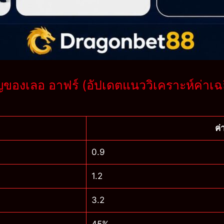
ญของเลอ อาฟร์ (อัปเดตแนววิเคราะห์ค่าเฉล
ค่
0.9
1.2
3.2