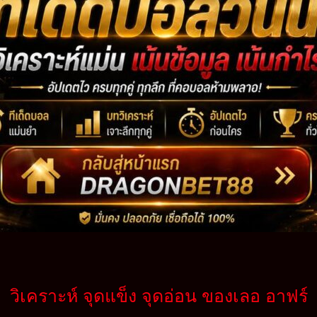
วิเคราะห์ จุดแข็ง จุดอ่อน ของเลอ อาฟร์