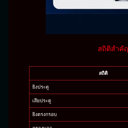
สถิติสำคั
สถิติ
ยิงประตู
เสียประตู
ยิงตรงกรอบ