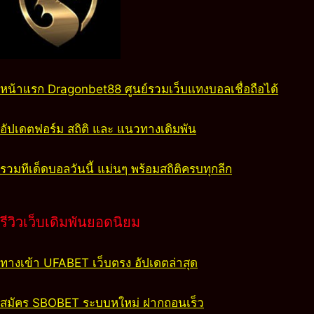
หน้าแรก Dragonbet88 ศูนย์รวมเว็บแทงบอลเชื่อถือได้
อัปเดตฟอร์ม สถิติ และ แนวทางเดิมพัน
รวมทีเด็ดบอลวันนี้ แม่นๆ พร้อมสถิติครบทุกลีก
รีวิวเว็บเดิมพันยอดนิยม
ทางเข้า UFABET เว็บตรง อัปเดตล่าสุด
สมัคร SBOBET ระบบหใหม่ ฝากถอนเร็ว