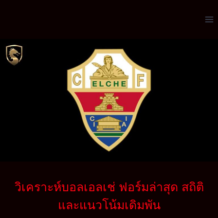
วิเคราะห์บอลเอลเช่ ฟอร์มล่าสุด สถิติ
และแนวโน้มเดิมพัน