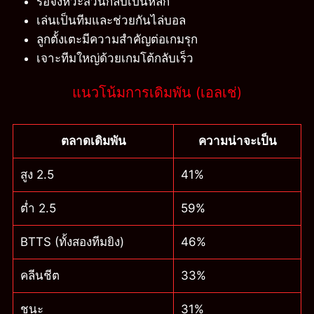
รอจังหวะสวนกลับเป็นหลัก
เล่นเป็นทีมและช่วยกันไล่บอล
ลูกตั้งเตะมีความสำคัญต่อเกมรุก
เจาะทีมใหญ่ด้วยเกมโต้กลับเร็ว
แนวโน้มการเดิมพัน (เอลเช่)
ตลาดเดิมพัน
ความน่าจะเป็น
สูง 2.5
41%
ต่ำ 2.5
59%
BTTS (ทั้งสองทีมยิง)
46%
คลีนชีต
33%
ชนะ
31%