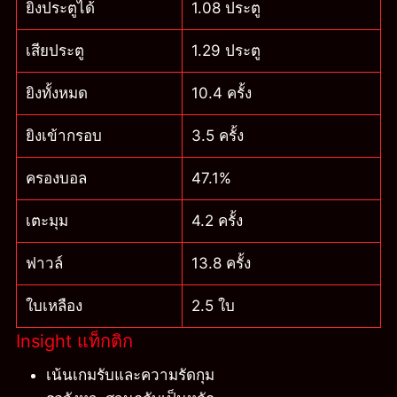
ยิงประตูได้
1.08 ประตู
เสียประตู
1.29 ประตู
ยิงทั้งหมด
10.4 ครั้ง
ยิงเข้ากรอบ
3.5 ครั้ง
ครองบอล
47.1%
เตะมุม
4.2 ครั้ง
ฟาวล์
13.8 ครั้ง
ใบเหลือง
2.5 ใบ
Insight แท็กติก
เน้นเกมรับและความรัดกุม