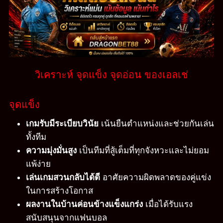
วิเคราะห์ จุดแข็ง จุดอ่อน ของเอลเช่
จุดแข็ง
เกมรับมีระเบียบวินัย
เน้นยืนตำแหน่งและช่วยกันเล่น
ทั้งทีม
ความมุ่งมั่นสูง
เป็นทีมที่สู้เต็มที่ทุกจังหวะและไม่ยอม
แพ้ง่าย
เล่นเกมสวนกลับได้ดี
อาศัยความผิดพลาดของคู่แข่ง
ในการสร้างโอกาส
ผลงานในบ้านค่อนข้างแข็งแกร่ง
เมื่อได้รับแรง
สนับสนุนจากแฟนบอล