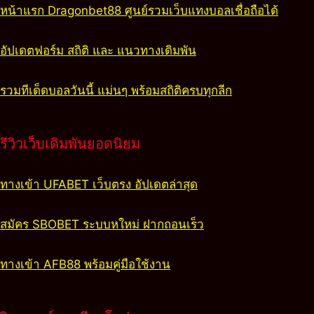
หน้าแรก Dragonbet88 ศูนย์รวมเว็บแทงบอลเชื่อถือได้
อัปเดตฟอร์ม สถิติ และ แนวทางเดิมพัน
รวมทีเด็ดบอลวันนี้ แม่นๆ พร้อมสถิติครบทุกลีก
รีวิวเว็บเดิมพันยอดนิยม
ทางเข้า UFABET เว็บตรง อัปเดตล่าสุด
สมัคร SBOBET ระบบหใหม่ ฝากถอนเร็ว
ทางเข้า AFB88 พร้อมคู่มือใช้งาน