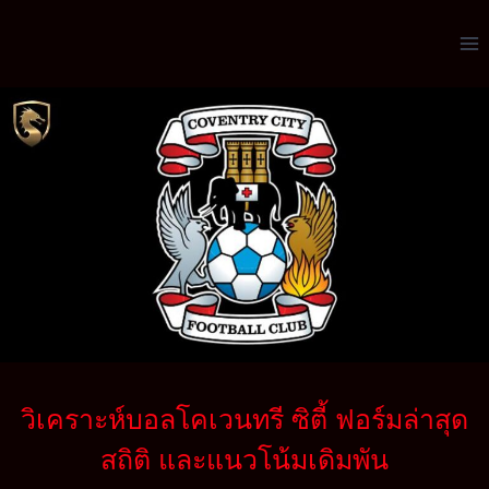
วิเคราะห์บอลโคเวนทรี ซิตี้ ฟอร์มล่าสุด
สถิติ และแนวโน้มเดิมพัน