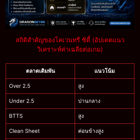
สถิติสำคัญของโคเวนทรี ซิตี้ (อัปเดตแนว
วิเคราะห์ค่าเฉลี่ยต่อเกม)
ตลาดเดิมพัน
แนวโน้ม
Over 2.5
สูง
Under 2.5
ปานกลาง
BTTS
สูง
Clean Sheet
ค่อนข้างสูง