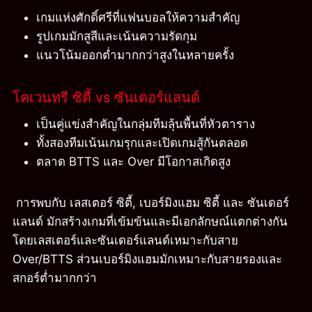
เกมแห่งศักดิ์ศรีที่แฟนบอลให้ความสำคัญ
รูปเกมมักสูสีและเน้นความรัดกุม
แนวโน้มออกต่ำมากกว่าสูงในหลายครั้ง
โคเวนทรี ซิตี้ vs ซันเดอร์แลนด์
เป็นคู่แข่งสำคัญในกลุ่มทีมลุ้นพื้นที่หัวตาราง
ทั้งสองทีมเน้นเกมรุกและเปิดเกมสู้กันตลอด
ตลาด BTTS และ Over มีโอกาสเกิดสูง
การพบกับ เลสเตอร์ ซิตี้, เบอร์มิงแฮม ซิตี้ และ ซันเดอร์
แลนด์ มักสร้างเกมที่เข้มข้นและมีเอกลักษณ์แตกต่างกัน
โดยเลสเตอร์และซันเดอร์แลนด์เหมาะกับสาย
Over/BTTS ส่วนเบอร์มิงแฮมมักเหมาะกับสายรองและ
สกอร์ต่ำมากกว่า