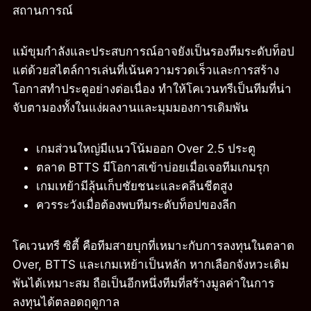
สถานการณ์
แม้ขุมกำลังและประสบการณ์อาจยังเป็นรองทีมระดับท็อป
แต่ด้วยสไตล์การเล่นที่เน้นความรวดเร็วและการสร้าง
โอกาสทำประตูอย่างต่อเนื่อง ทำให้โคเวนทรีเป็นทีมที่น่า
จับตามองทั้งในแง่ผลงานและมุมมองการเดิมพัน
เกมส่วนใหญ่มีแนวโน้มออก Over 2.5 ประตู
ตลาด BTTS มีโอกาสเข้าบ่อยเมื่อเจอทีมเกมรุก
เกมเหย้ามีลุ้นเก็บชัยชนะและคลีนชีตสูง
ควรระวังเมื่อต้องพบทีมระดับท็อปของลีก
โคเวนทรี ซิตี้ คือทีมสายบุกที่เหมาะกับการลงทุนในตลาด
Over, BTTS และเกมเหย้าเป็นหลัก หากเลือกจังหวะเดิม
พันได้เหมาะสม ถือเป็นอีกหนึ่งทีมที่สร้างมูลค่าในการ
ลงทุนได้ตลอดฤดูกาล