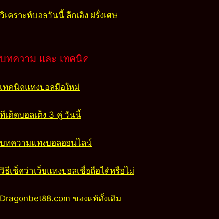
วิเคราะห์บอลวันนี้ ลีกเอิง ฝรั่งเศษ
บทความ และ เทคนิค
เทคนิคแทงบอลมือใหม่
ทีเด็ดบอลเต็ง 3 คู่ วันนี้
บทความแทงบอลออนไลน์
วิธีเช็คว่าเว็บแทงบอลเชื่อถือได้หรือไม่
Dragonbet88.com ของแท้ดั้งเดิม