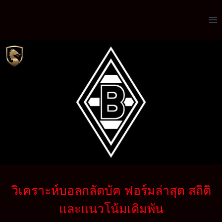
วิเคราะห์บอลกลัดบัค ฟอร์มล่าสุด สถิติ
และแนวโน้มเดิมพัน