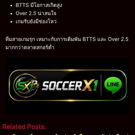
BTTS มีโอกาสเกิดสูง
Over 2.5 น่าสนใจ
เกมรับยังมีช่องโหว่
ทีมสายเกมรุก เหมาะกับการเดิมพัน BTTS และ Over 2.5
มากกว่าตลาดสกอร์ต่ำ
Related Posts: