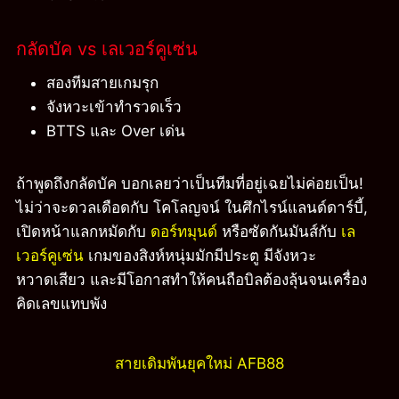
กลัดบัค vs เลเวอร์คูเซ่น
สองทีมสายเกมรุก
จังหวะเข้าทำรวดเร็ว
BTTS และ Over เด่น
ถ้าพูดถึงกลัดบัค บอกเลยว่าเป็นทีมที่อยู่เฉยไม่ค่อยเป็น!
ไม่ว่าจะดวลเดือดกับ โคโลญจน์ ในศึกไรน์แลนด์ดาร์บี้,
เปิดหน้าแลกหมัดกับ
ดอร์ทมุนด์
หรือซัดกันมันส์กับ
เล
เวอร์คูเซ่น
เกมของสิงห์หนุ่มมักมีประตู มีจังหวะ
หวาดเสียว และมีโอกาสทำให้คนถือบิลต้องลุ้นจนเครื่อง
คิดเลขแทบพัง
สายเดิมพันยุคใหม่ AFB88