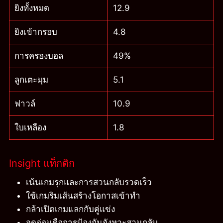
ยิงทั้งหมด
12.9
ยิงเข้ากรอบ
4.8
การครองบอล
49%
ลูกเตะมุม
5.1
ฟาวล์
10.9
ใบเหลือง
1.8
Insight แท็กติก
เน้นเกมรุกและการสวนกลับรวดเร็ว
ใช้เกมริมเส้นสร้างโอกาสเข้าทำ
กล้าเปิดเกมแลกกับคู่แข่ง
จุดอ่อนคือการป้องกันจังหวะสวนกลับ