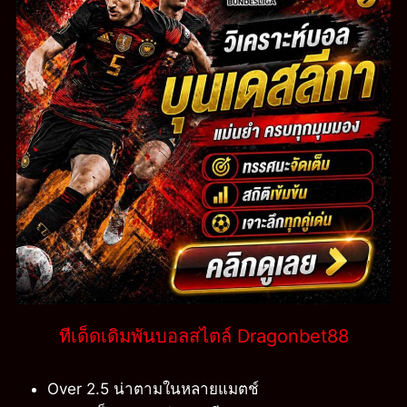
ทีเด็ดเดิมพันบอลสไตล์ Dragonbet88
Over 2.5 น่าตามในหลายแมตช์